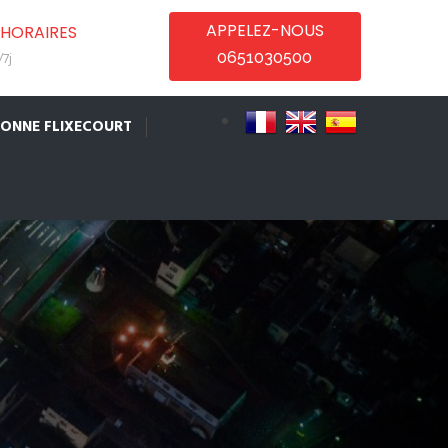
APPELEZ-NOUS
HORAIRES
0651030500
7j
IONNE FLIXECOURT