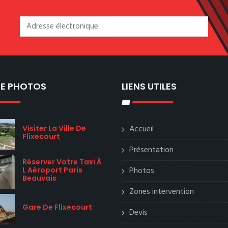
IE PHOTOS
LIENS UTILES
Accueil
Visiter La Ville De
Flixecourt
Présentation
Réserver Votre Taxi À
Photos
L Aéroport Paris
Beauvais
Zones intervention
Gare De Flixecourt
Devis