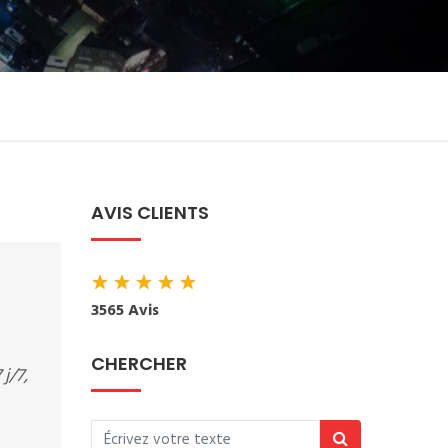
AVIS CLIENTS
★
★
★
★
★
3565 Avis
CHERCHER
j/7,