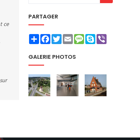
PARTAGER
t ce
Share
Facebook
Twitter
Email
Message
Skype
Viber
GALERIE PHOTOS
sur