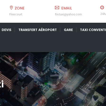
ZONE
EMAIL
24h/
Flixecourt
flix.taxi@yahoo.com
DEVIS
TRANSFERT AÉROPORT
GARE
TAXI CONVENT
i