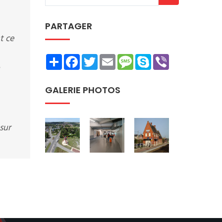
PARTAGER
t ce
Share
Facebook
Twitter
Email
Message
Skype
Viber
GALERIE PHOTOS
sur