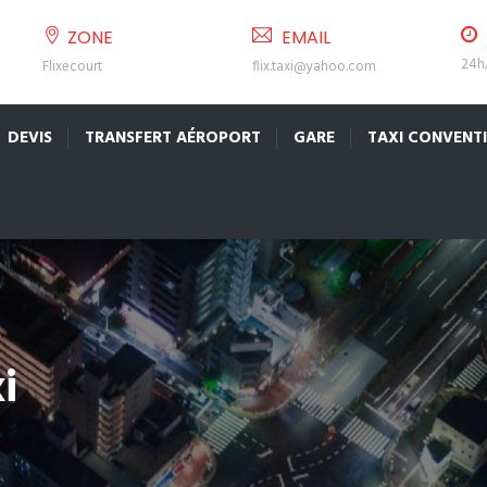
ZONE
EMAIL
24h/
Flixecourt
flix.taxi@yahoo.com
DEVIS
TRANSFERT AÉROPORT
GARE
TAXI CONVENT
i