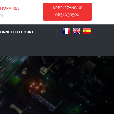
APPELEZ-NOUS
HORAIRES
0651030500
7j
IONNE FLIXECOURT