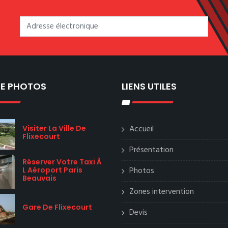
IE PHOTOS
LIENS UTILES
Accueil
Visiter La Ville De
Flixecourt
Présentation
Réserver Votre Taxi À
Photos
L Aéroport Paris
Beauvais
Zones intervention
Gare De Flixecourt
Devis