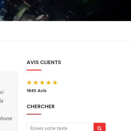
AVIS CLIENTS
★
★
★
★
★
1845 Avis
xi
la
CHERCHER
éphone