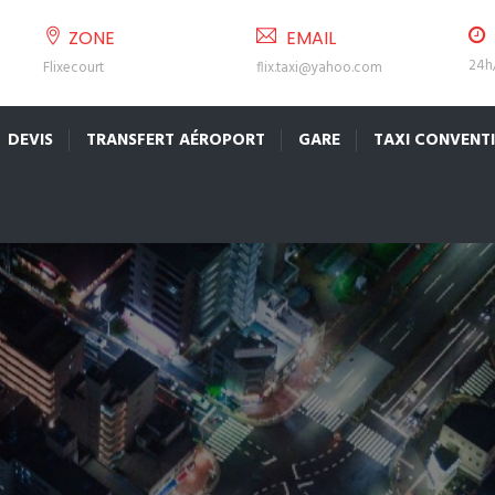
ZONE
EMAIL
24h/
Flixecourt
flix.taxi@yahoo.com
DEVIS
TRANSFERT AÉROPORT
GARE
TAXI CONVENT