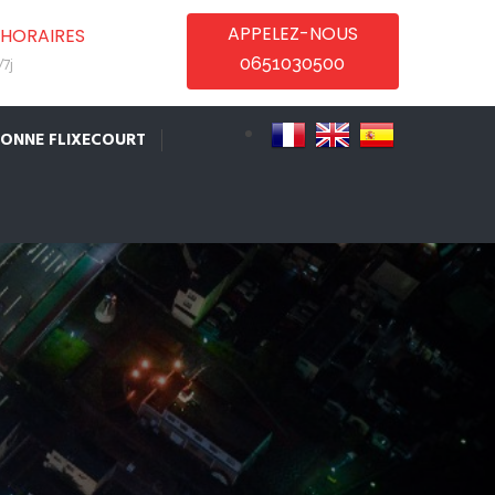
APPELEZ-NOUS
HORAIRES
0651030500
7j
IONNE FLIXECOURT