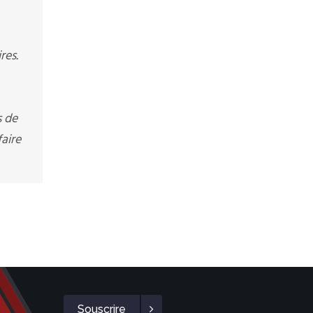
res.
s de
aire
Souscrire