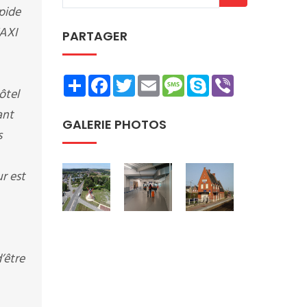
pide
TAXI
PARTAGER
Share
Facebook
Twitter
Email
Message
Skype
Viber
ôtel
ant
GALERIE PHOTOS
s
ur est
’être