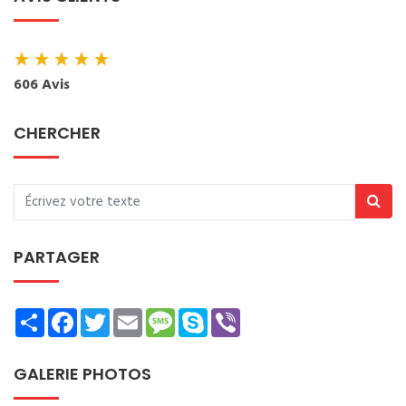
★
★
★
★
★
606 Avis
CHERCHER
PARTAGER
Share
Facebook
Twitter
Email
Message
Skype
Viber
GALERIE PHOTOS