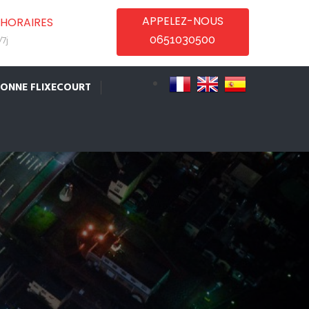
APPELEZ-NOUS
HORAIRES
0651030500
7j
IONNE FLIXECOURT