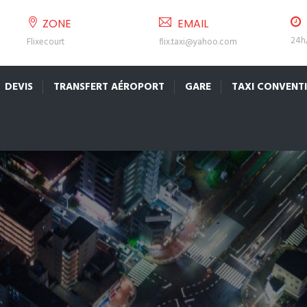
ZONE
EMAIL
24h/
Flixecourt
flix.taxi@yahoo.com
DEVIS
TRANSFERT AÉROPORT
GARE
TAXI CONVENT