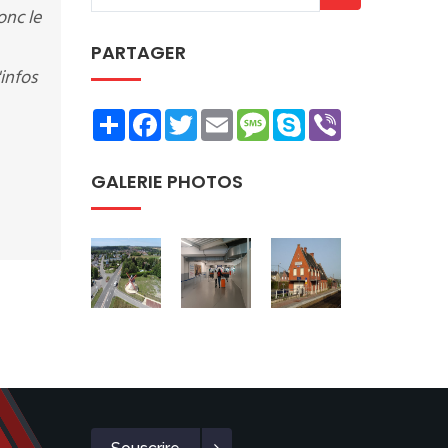
onc le
PARTAGER
infos
Share
Facebook
Twitter
Email
Message
Skype
Viber
GALERIE PHOTOS