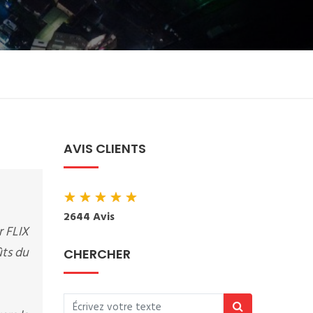
AVIS CLIENTS
★
★
★
★
★
2644 Avis
r FLIX
ûts du
CHERCHER