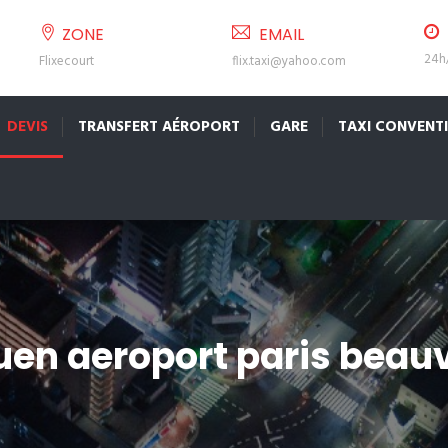
ZONE
EMAIL
24h/
Flixecourt
flix.taxi@yahoo.com
DEVIS
TRANSFERT AÉROPORT
GARE
TAXI CONVENT
ouen aeroport paris beau