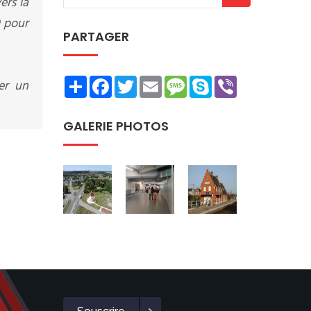
ers la
0 pour
PARTAGER
Share
Facebook
Twitter
Email
Message
Skype
Viber
er un
GALERIE PHOTOS