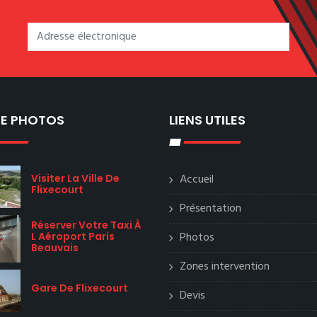
IE PHOTOS
LIENS UTILES
Accueil
Visiter La Ville De
Flixecourt
Présentation
Réserver Votre Taxi À
Photos
L Aéroport Paris
Beauvais
Zones intervention
Gare De Flixecourt
Devis