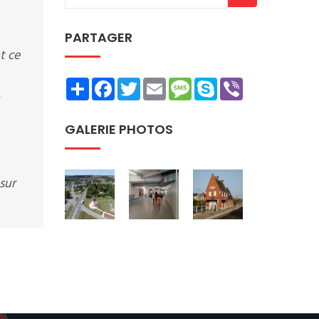
PARTAGER
t ce
Share
Facebook
Twitter
Email
Message
Skype
Viber
GALERIE PHOTOS
sur