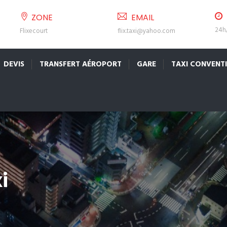
ZONE
EMAIL
24h/
Flixecourt
flix.taxi@yahoo.com
DEVIS
TRANSFERT AÉROPORT
GARE
TAXI CONVENT
i