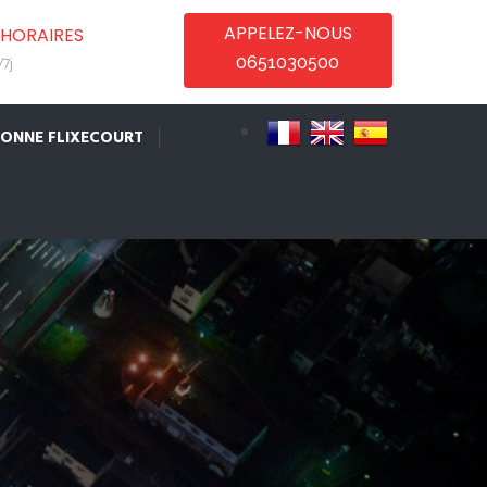
APPELEZ-NOUS
HORAIRES
0651030500
7j
IONNE FLIXECOURT