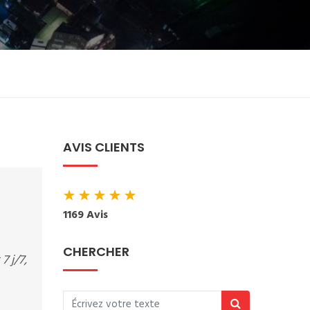
AVIS CLIENTS
★
★
★
★
★
1169 Avis
CHERCHER
7 j/7,